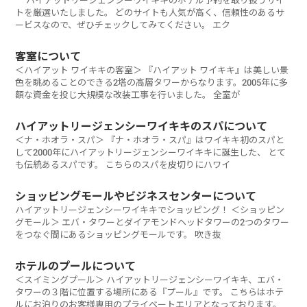
ハイアットリージェンシーワイキキのホテル予約を取り扱うサイ
トを厳選いたしました。 どのサイトも人気が高く、信頼性のあるサ
ービスなので、ぜひチェックしてみてください。 エク
客室について
＜ハイアット ワイキキの客室＞ 『ハイアット ワイキキ』は美しい景
色を眺めることのできる2塔の高層タワーからなります。2005年に多
額な資金を投じ大規模な改装工事を行いました。 全室が
ハイアットリージェンシーワイキキのスパについて
＜ナ・ホオラ・スパ＞ 『ナ・ホオラ・スパ』はワイキキ初のスパと
して2000年にハイアットリージェンシーワイキキに誕生した、 とて
も伝統あるスパです。 こちらのスパを皮切りにハワイ
ショッピングモールやビジネスセンターについて
ハイアットリージェンシーワイキキでショッピング！ ＜ショッピン
グモール＞ エバ・タワーとダイアモンドヘッドタワーの2つのタワー
をつなぐ間にあるショッピングモールです。 吹き抜
ホテルのプールについて
＜スイミングプール＞ ハイアットリージェンシーワイキキ、エバ・
タワーの３階に位置する場所にある『プール』です。 こちらはホテ
ルにお泊りのお客様専用のプライベートエリアとなっております。